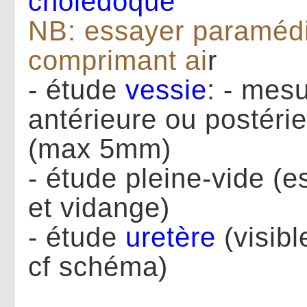
cholédoque
NB: essayer paraméd
comprimant ai
r
- étude
vessie
: - mes
antérieure ou postérie
(max 5mm)
- étude pleine-vide (es
et vidange)
- étude
uretère
(visibl
cf schéma)