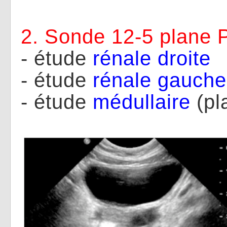
2. Sonde 12-5 plan
- étude
rénale
droite
- étude
rénale
gauche
- étude
médullaire
(pl