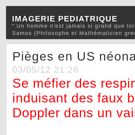
IMAGERIE PEDIATRIQUE
" Un homme n'est jamais si grand que lor
Samos (Philosophe et Mathématicien gre
Pièges en US néona
03/05/12 21:26
Se méfier des respira
induisant des faux 
Doppler dans un va