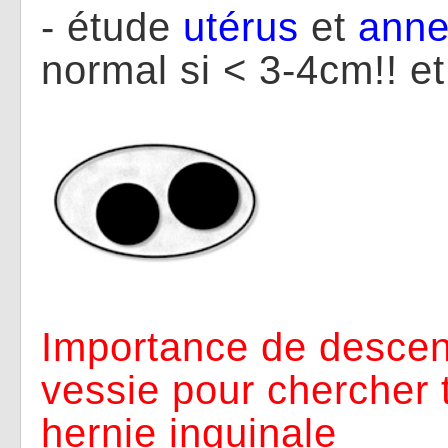
- étude
utérus
et
anne
normal si < 3-4cm!! et
Importance de descen
vessie pour chercher 
hernie inguinale