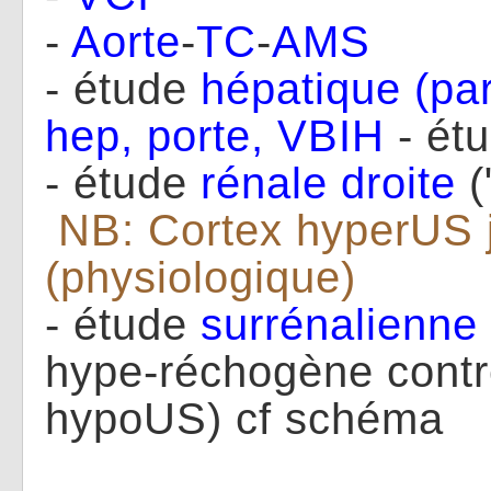
-
Aorte
-
TC
-
AMS
- étude
hépatique (pa
hep, porte, VBIH
- ét
- étude
rénale
droite
(
NB: Cortex hyperUS 
(physiologique)
- étude
surrénalienne
hype-réchogène contre
hypoUS) cf schéma