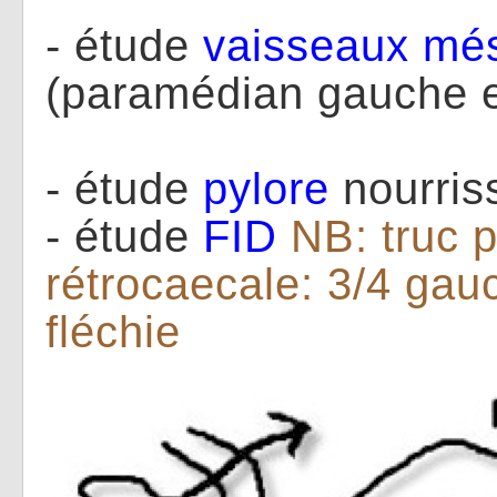
- étude
vaisseaux
més
(paramédian gauche 
- étude
pylore
nourris
- étude
FID
NB: truc 
rétrocaecale: 3/4 gau
fléchie