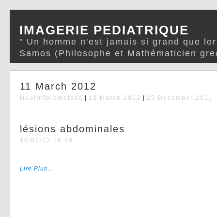
IMAGERIE PEDIATRIQUE
" Un homme n'est jamais si grand que lor
Samos (Philosophe et Mathématicien gre
11 March 2012
Neurofibromatose
|
18 March 2012
|
25 December 2011
lésions abdominales
15/03/12 18:30
Lire Plus…