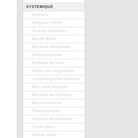
SYSTEMIQUE
Purpura
Wegener (GPA)
Aicardi-Goutières
Bardet Biedl
Beckwitt-Wiedeman
Drépanocytose
Griffade de chat
Histio de Langerhans
Lymphangiome kystique
Mac cune Albright
Maladie de Hodgkin
Mucoviscidose
Phacomatoses
Purpura Rhumatoïde
Prune Belly
Rendu Osler