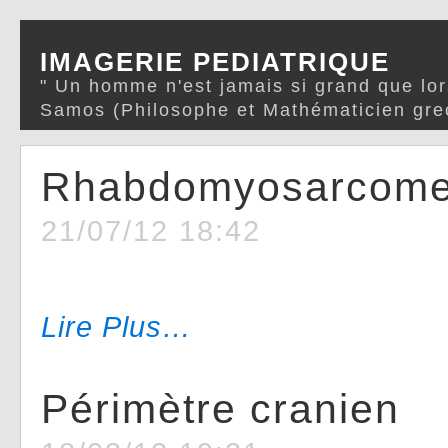
IMAGERIE PEDIATRIQUE
" Un homme n'est jamais si grand que lor
Samos (Philosophe et Mathématicien gre
Rhabdomyosarcom
21/07/12 18:42
Lire Plus…
Périmètre cranien